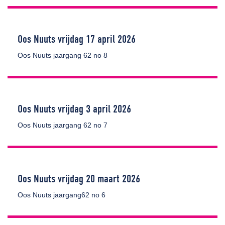
Oos Nuuts vrijdag 17 april 2026
Oos Nuuts jaargang 62 no 8
Oos Nuuts vrijdag 3 april 2026
Oos Nuuts jaargang 62 no 7
Oos Nuuts vrijdag 20 maart 2026
Oos Nuuts jaargang62 no 6