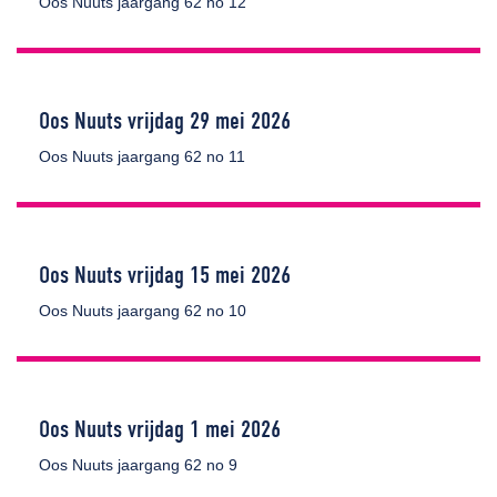
Oos Nuuts jaargang 62 no 12
Oos Nuuts vrijdag 29 mei 2026
Oos Nuuts jaargang 62 no 11
Oos Nuuts vrijdag 15 mei 2026
Oos Nuuts jaargang 62 no 10
Oos Nuuts vrijdag 1 mei 2026
Oos Nuuts jaargang 62 no 9