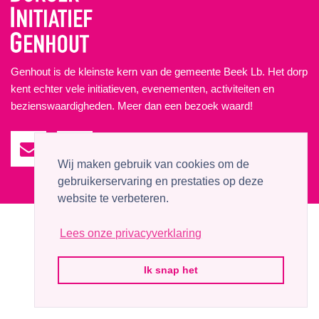
Genhout is de kleinste kern van de gemeente Beek Lb. Het dorp
kent echter vele initiatieven, evenementen, activiteiten en
bezienswaardigheden. Meer dan een bezoek waard!
Wij maken gebruik van cookies om de
gebruikerservaring en prestaties op deze
website te verbeteren.
© 2026 BurgerInitiatief Genhout
Lees onze privacyverklaring
Website by
P&P Company
Ik snap het