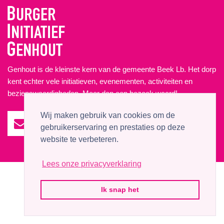
Genhout is de kleinste kern van de gemeente Beek Lb. Het dorp
kent echter vele initiatieven, evenementen, activiteiten en
bezienswaardigheden. Meer dan een bezoek waard!
Wij maken gebruik van cookies om de
gebruikerservaring en prestaties op deze
website te verbeteren.
Lees onze privacyverklaring
© 2026 BurgerInitiatief Genhout
Website by
P&P Company
Ik snap het